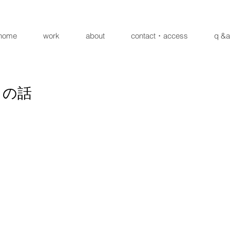
home
work
about
contact・access
q &a
さの話