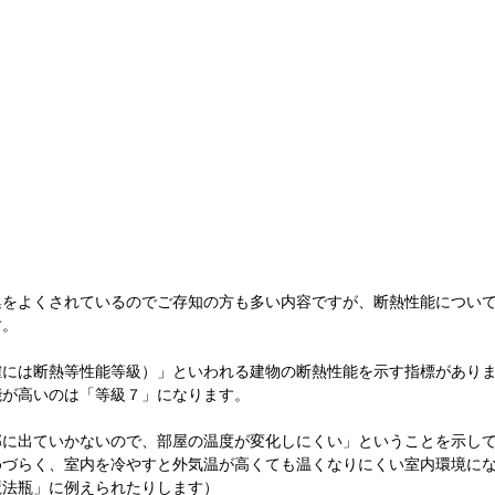
集をよくされているのでご存知の方も多い内容ですが、断熱性能につい
す。
確には断熱等性能等級）」といわれる建物の断熱性能を示す指標があり
能が高いのは「等級７」になります。
部に出ていかないので、部屋の温度が変化しにくい」ということを示し
めづらく、室内を冷やすと外気温が高くても温くなりにくい室内環境に
魔法瓶」に例えられたりします）