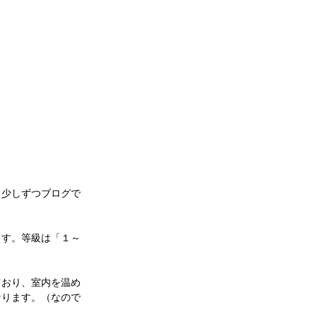
て少しずつブログで
ます。等級は「１～
ており、室内を温め
なります。（なので