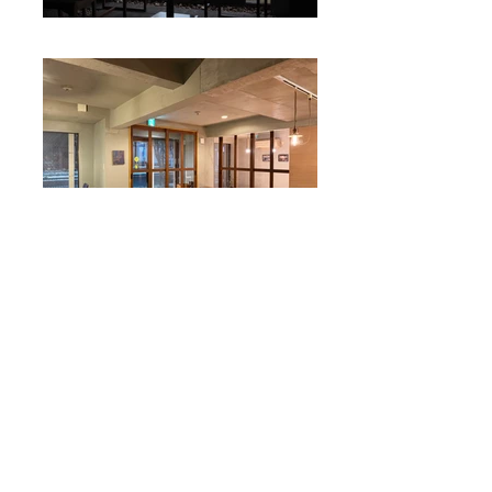
テナント建物の取り壊しに伴う、店舗
の移転改修プロジェクト。
大きな開口部をもつ開放的な路面店で
ある一方、交通量の多い道路に面して
いるため、車や歩行者の往来の影響を
和らげる“フィルター”として
エキスパ
ンドメタルを外装とし、ゆったりと珈
琲を楽しめる環境をつくりたいと考え